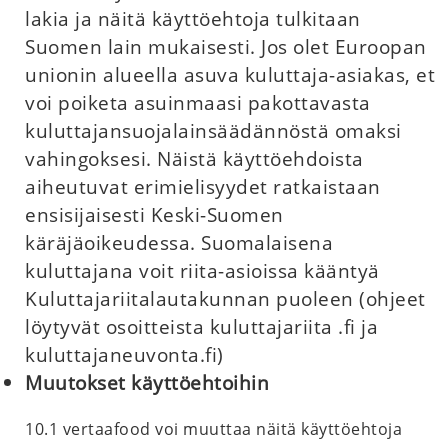
lakia ja näitä käyttöehtoja tulkitaan
Suomen lain mukaisesti. Jos olet Euroopan
unionin alueella asuva kuluttaja-asiakas, et
voi poiketa asuinmaasi pakottavasta
kuluttajansuojalainsäädännöstä omaksi
vahingoksesi. Näistä käyttöehdoista
aiheutuvat erimielisyydet ratkaistaan
ensisijaisesti Keski-Suomen
käräjäoikeudessa. Suomalaisena
kuluttajana voit riita-asioissa kääntyä
Kuluttajariitalautakunnan puoleen (ohjeet
löytyvät osoitteista kuluttajariita .fi ja
kuluttajaneuvonta.fi)
Muutokset käyttöehtoihin
10.1 vertaafood voi muuttaa näitä käyttöehtoja