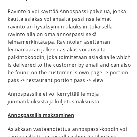
Ravintola voi käyttää Annospassi-palvelua, jonka
kautta asiakas voi ansaita passiinsa leimat
ravintolan hyväksymiin tilauksiin. Jokaisella
ravintolalla on oma annospassi sekä
leimamerkintätapa. Ravintolan asettaman
leimamäärän jälkeen asiakas voi ansaita
palkintokoodin, joka toimitetaan asiakkaalle which
is delivered to the customer by email and can also
be found on the customer`s own page -> portion
pass -> restaurant portion pass -> view.
Annospassille ei voi kerryttää leimoja
juomatilauksista ja kuljetusmaksuista
Annospassilla maksaminen
Asiakkaan vastaanotettua annospassi-koodin voi
seuraavalla tilauskerralla vähentää tilauksen