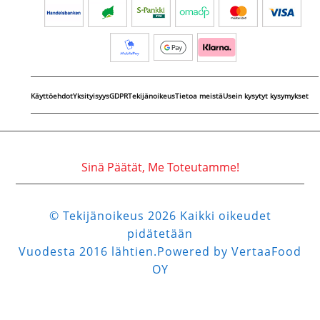
Käyttöehdot
Yksityisyys
GDPR
Tekijänoikeus
Tietoa meistä
Usein kysytyt kysymykset
Sinä Päätät, Me Toteutamme!
© Tekijänoikeus 2026 Kaikki oikeudet
pidätetään
Vuodesta 2016 lähtien.Powered by VertaaFood
OY