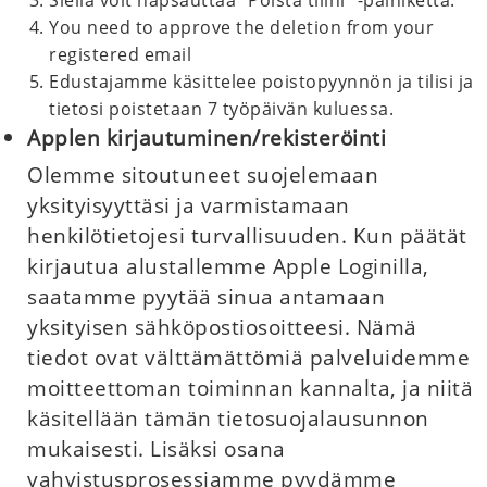
Siellä voit napsauttaa "Poista tilini" -painiketta.
You need to approve the deletion from your
registered email
Edustajamme käsittelee poistopyynnön ja tilisi ja
tietosi poistetaan 7 työpäivän kuluessa.
Applen kirjautuminen/rekisteröinti
Olemme sitoutuneet suojelemaan
yksityisyyttäsi ja varmistamaan
henkilötietojesi turvallisuuden. Kun päätät
kirjautua alustallemme Apple Loginilla,
saatamme pyytää sinua antamaan
yksityisen sähköpostiosoitteesi. Nämä
tiedot ovat välttämättömiä palveluidemme
moitteettoman toiminnan kannalta, ja niitä
käsitellään tämän tietosuojalausunnon
mukaisesti. Lisäksi osana
vahvistusprosessiamme pyydämme